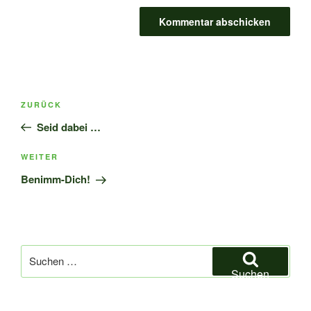
Beitragsnavigation
Vorheriger
ZURÜCK
Beitrag
Seid dabei …
Nächster
WEITER
Beitrag
Benimm-Dich!
Suchen
nach:
Suchen